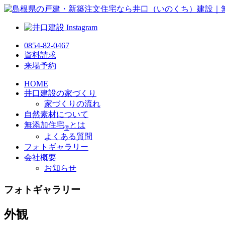
0854-82-0467
資料請求
来場予約
HOME
井口建設の家づくり
家づくりの流れ
自然素材について
無添加住宅
とは
®
よくある質問
フォトギャラリー
会社概要
お知らせ
フォトギャラリー
外観